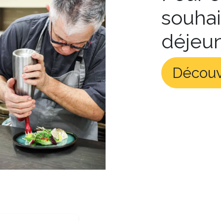
souha
déjeune
Découv