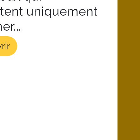
itent uniquement
r...
rir