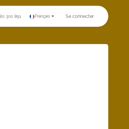
Se connecter
Français
380 300 891