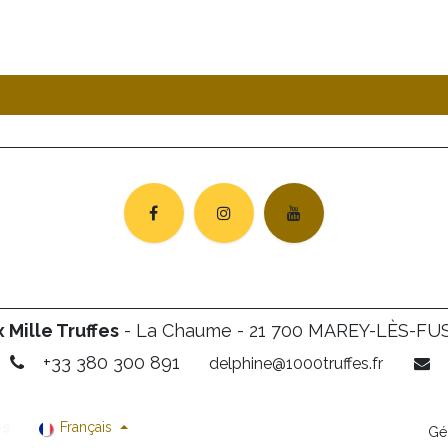
 Mille Truffes
- La Chaume - 21 700 MAREY-LÈS-FU
+33 380 300 891
delphine@1000truffes.fr
es
Français
Gé