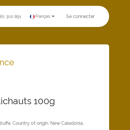
Se connecter
Français
380 300 891
ance
tichauts 100g
 truffe. Country of origin: New Caledonia.