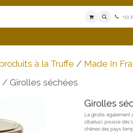
iences
Heures d'Ouvertures
Blog
+33 
produits à la Truffe
Made In Fr
Girolles séchées
Girolles sé
La girolle, également 
cibarius), pousse dès l
chênes des pays tempé