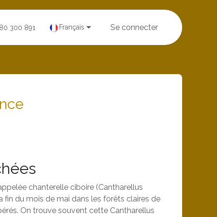
Se connecter
Français
380 300 891
ance
chées
appelée chanterelle ciboire (Cantharellus
a fin du mois de mai dans les forêts claires de
rés. On trouve souvent cette Cantharellus